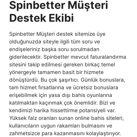
Spinbetter Müşteri
Destek Ekibi
Spinbetter Müşteri destek sitemize üye
olduğunuzda siteyle ilgili tüm soru ve
endişeleriniz başka soru sorulmadan
giderilecektir. Spinbetter mevcut faturalandırma
sitesini takip edilmesi gereken birkaç temel
yönergeyle tamamen basit bir hizmete
dönüştürdü. Bu çok şaşırtıcı. Günlük bonuslara,
tam hizmet fırsatlarına ve ücretsiz bonuslara
erişebilmek için yasa dışı bahis oyunlarına
katılmaktan kaçınmak çok önemlidir. Bizi ve
kendimizi harika hissettirme potansiyeli var.
Yüksek faiz oranları sunan online bahis siteleri,
kullanıcıların uygun rakamları bulmasını ve
zahmetsizce para kazanmasını kolaylaştırıyor.