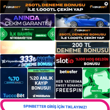
×
SPINBETTER GİRİŞ İÇİN TIKLAYINIZ!