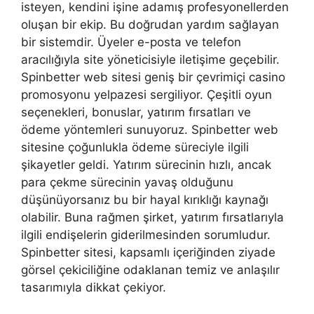
isteyen, kendini işine adamış profesyonellerden
oluşan bir ekip. Bu doğrudan yardım sağlayan
bir sistemdir. Üyeler e-posta ve telefon
aracılığıyla site yöneticisiyle iletişime geçebilir.
Spinbetter web sitesi geniş bir çevrimiçi casino
promosyonu yelpazesi sergiliyor. Çeşitli oyun
seçenekleri, bonuslar, yatırım fırsatları ve
ödeme yöntemleri sunuyoruz. Spinbetter web
sitesine çoğunlukla ödeme süreciyle ilgili
şikayetler geldi. Yatırım sürecinin hızlı, ancak
para çekme sürecinin yavaş olduğunu
düşünüyorsanız bu bir hayal kırıklığı kaynağı
olabilir. Buna rağmen şirket, yatırım fırsatlarıyla
ilgili endişelerin giderilmesinden sorumludur.
Spinbetter sitesi, kapsamlı içeriğinden ziyade
görsel çekiciliğine odaklanan temiz ve anlaşılır
tasarımıyla dikkat çekiyor.