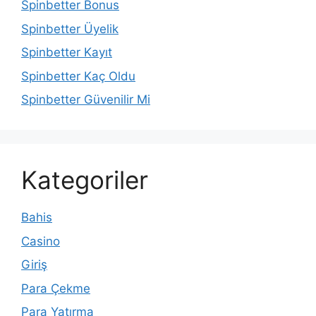
Spinbetter Bonus
Spinbetter Üyelik
Spinbetter Kayıt
Spinbetter Kaç Oldu
Spinbetter Güvenilir Mi
Kategoriler
Bahis
Casino
Giriş
Para Çekme
Para Yatırma