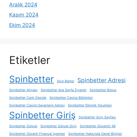
Aralık 2024
Kasım 2024
Ekim 2024
Etiketler
Spinbetter
Spinbetter Adresi
Spin Better
Spinbetter Altyapı
Spinbetter Ana Sayfa Ziyareti
Spinbetter Bonus
Spinbetter Canlı Destek
Spinbetter Casino Bölümleri
Spinbetter Casino Severlerin Adresi
Spinbetter Etkinlik Yorumları
Spinbetter Giriş
Spinbetter Giriş Sayfası
Spinbetter Güncel
Spinbetter Güncel Giriş
Spinbetter Güvenilir Mi
Spinbetter Güvenli Finansal İşlemler
Spinbetter Hakkında Genel Bilgiler