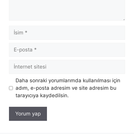
İsim
E-
posta
İnternet
sitesi
Daha sonraki yorumlarımda kullanılması için
adım, e-posta adresim ve site adresim bu
tarayıcıya kaydedilsin.