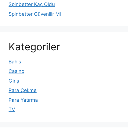
Spinbetter Kaç Oldu
Spinbetter Güvenilir Mi
Kategoriler
Bahis
Casino
Giriş
Para Çekme
Para Yatırma
TV