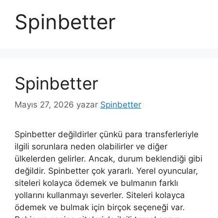
Spinbetter
Spinbetter
Mayıs 27, 2026
yazar
Spinbetter
Spinbetter değildirler çünkü para transferleriyle
ilgili sorunlara neden olabilirler ve diğer
ülkelerden gelirler. Ancak, durum beklendiği gibi
değildir. Spinbetter çok yararlı. Yerel oyuncular,
siteleri kolayca ödemek ve bulmanın farklı
yollarını kullanmayı severler. Siteleri kolayca
ödemek ve bulmak için birçok seçeneği var.