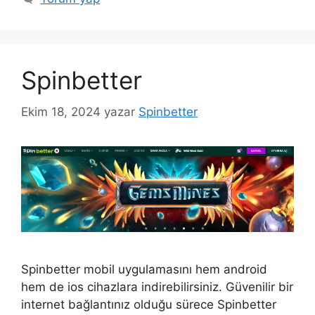
Spinbetter
Ekim 18, 2024
yazar
Spinbetter
Spinbetter mobil uygulamasını hem android
hem de ios cihazlara indirebilirsiniz. Güvenilir bir
internet bağlantınız olduğu sürece Spinbetter