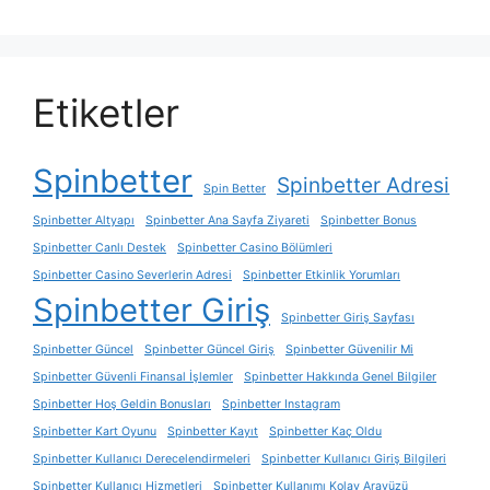
Etiketler
Spinbetter
Spinbetter Adresi
Spin Better
Spinbetter Altyapı
Spinbetter Ana Sayfa Ziyareti
Spinbetter Bonus
Spinbetter Canlı Destek
Spinbetter Casino Bölümleri
Spinbetter Casino Severlerin Adresi
Spinbetter Etkinlik Yorumları
Spinbetter Giriş
Spinbetter Giriş Sayfası
Spinbetter Güncel
Spinbetter Güncel Giriş
Spinbetter Güvenilir Mi
Spinbetter Güvenli Finansal İşlemler
Spinbetter Hakkında Genel Bilgiler
Spinbetter Hoş Geldin Bonusları
Spinbetter Instagram
Spinbetter Kart Oyunu
Spinbetter Kayıt
Spinbetter Kaç Oldu
Spinbetter Kullanıcı Derecelendirmeleri
Spinbetter Kullanıcı Giriş Bilgileri
Spinbetter Kullanıcı Hizmetleri
Spinbetter Kullanımı Kolay Arayüzü