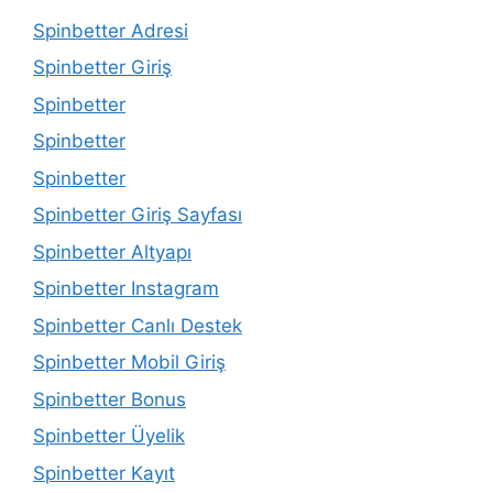
Spinbetter Adresi
Spinbetter Giriş
Spinbetter
Spinbetter
Spinbetter
Spinbetter Giriş Sayfası
Spinbetter Altyapı
Spinbetter Instagram
Spinbetter Canlı Destek
Spinbetter Mobil Giriş
Spinbetter Bonus
Spinbetter Üyelik
Spinbetter Kayıt