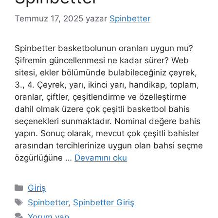
Temmuz 17, 2025
yazar
Spinbetter
Spinbetter basketbolunun oranları uygun mu?
Şifremin güncellenmesi ne kadar sürer? Web
sitesi, ekler bölümünde bulabileceğiniz çeyrek,
3., 4. Çeyrek, yarı, ikinci yarı, handikap, toplam,
oranlar, çiftler, çeşitlendirme ve özelleştirme
dahil olmak üzere çok çeşitli basketbol bahis
seçenekleri sunmaktadır. Nominal değere bahis
yapın. Sonuç olarak, mevcut çok çeşitli bahisler
arasından tercihlerinize uygun olan bahsi seçme
özgürlüğüne …
Devamını oku
Kategoriler
Giriş
Etiketler
Spinbetter
,
Spinbetter Giriş
Yorum yap