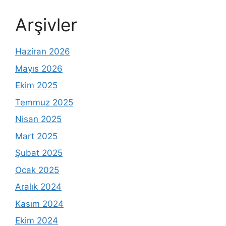
Arşivler
Haziran 2026
Mayıs 2026
Ekim 2025
Temmuz 2025
Nisan 2025
Mart 2025
Şubat 2025
Ocak 2025
Aralık 2024
Kasım 2024
Ekim 2024