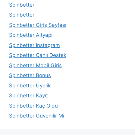
Spinbetter
Spinbetter
Spinbetter Giriş Sayfası
Spinbetter Altyapı
Spinbetter Instagram
Spinbetter Canlı Destek
Spinbetter Mobil Giriş
Spinbetter Bonus
Spinbetter Üyelik
Spinbetter Kayıt
Spinbetter Kaç Oldu
Spinbetter Güvenilir Mi