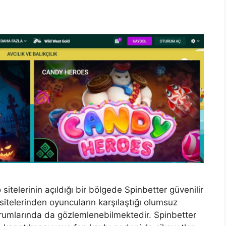
 sitelerinin açıldığı bir bölgede Spinbetter güvenilir
 sitelerinden oyuncuların karşılaştığı olumsuz
forumlarında da gözlemlenebilmektedir. Spinbetter