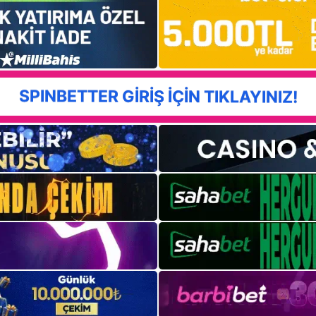
SPINBETTER GİRİŞ İÇİN TIKLAYINIZ!