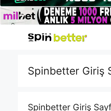
İçeriğe
atla
Spinbetter Giriş 
Spinbetter Giriş Sayf