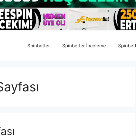
Spinbetter
Spinbetter İnceleme
Spinbett
Sayfası
ası