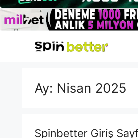
İçeriğe
atla
Ay:
Nisan 2025
Spinbetter Giriş Sayf