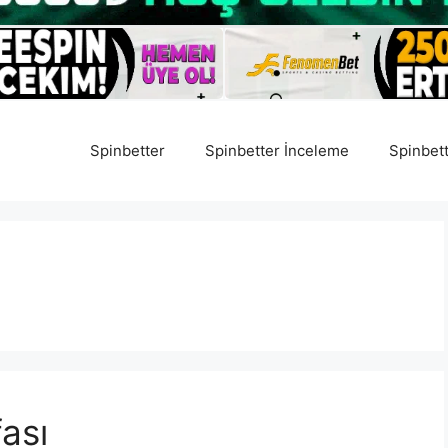
Spinbetter
Spinbetter İnceleme
Spinbett
ası