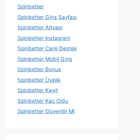
Spinbetter
Spinbetter Giriş Sayfası
Spinbetter Altyapı
Spinbetter Instagram
Spinbetter Canlı Destek
Spinbetter Mobil Giriş
Spinbetter Bonus
Spinbetter Üyelik
Spinbetter Kayıt
Spinbetter Kaç Oldu
Spinbetter Güvenilir Mi