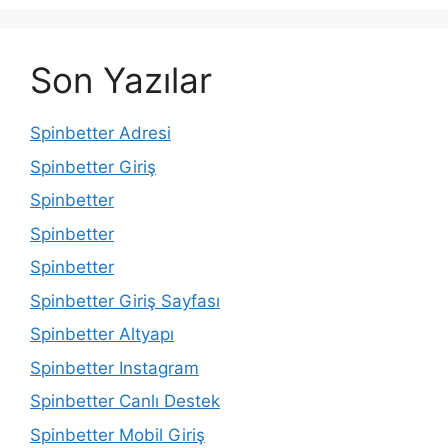
Son Yazılar
Spinbetter Adresi
Spinbetter Giriş
Spinbetter
Spinbetter
Spinbetter
Spinbetter Giriş Sayfası
Spinbetter Altyapı
Spinbetter Instagram
Spinbetter Canlı Destek
Spinbetter Mobil Giriş