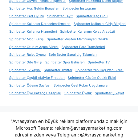
Spinbetter Güvenli Finansal İşlemler
Spinbetter Hakkında Genel Bilgiler
Spinbetter Hoş Geldin Bonusları
Spinbetter Instagram
Spinbetter Kart Oyunu
Spinbetter Kayıt
Spinbetter Kaç Oldu
Spinbetter Kullanıcı Derecelendirmeleri
Spinbetter Kullanıcı Giriş Bilgileri
Spinbetter Kullanıcı Hizmetleri
Spinbetter Kullanımı Kolay Arayüzü
Spinbetter Mobil Giriş
Spinbetter Müşteri Memnuniyeti Odaklı
Spinbetter Oturum Açma Süreci
Spinbetter Para Transferleri
Spinbetter Rulet Oyunu
Spin Better Sanal Lig Takımları
Spinbetter Site Girişi
Spinbetter Spor Bahisleri
Spinbetter TV
Spinbetter Tv Yayını
Spinbetter Twitter
Spinbetter Yenilikçi Web Sitesi
Spinbetter Çeşitli Aktivite Fırsatları
Spinbetter Çözüm Odaklı Ekibi
Spinbetter Ödeme Sayfası
Spinbetter Özel Poker Uygulamaları
Spinbetter Üye Kazanç Hesapları
Spinbetter Üyelik
Spinbetter Şikayet
"Avrasya'nın en büyük reklam platformunda olmak için
Microsoft Teams:
reklam@avrasyamarketing.com
adresimizden veya Telegram: @Avrasyamarketing