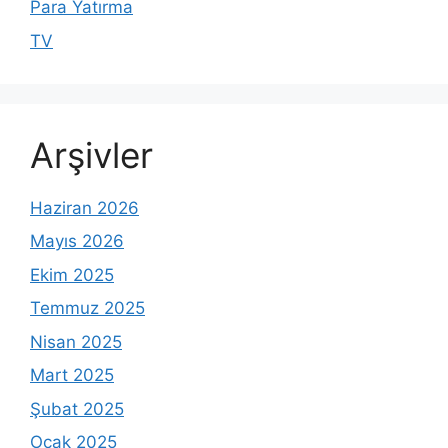
Para Yatırma
TV
Arşivler
Haziran 2026
Mayıs 2026
Ekim 2025
Temmuz 2025
Nisan 2025
Mart 2025
Şubat 2025
Ocak 2025