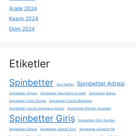
Aralık 2024
Kasım 2024
Ekim 2024
Etiketler
Spinbetter
Spinbetter Adresi
Spin Better
Spinbetter Altyapı
Spinbetter Ana Sayfa Ziyareti
Spinbetter Bonus
Spinbetter Canlı Destek
Spinbetter Casino Bölümleri
Spinbetter Casino Severlerin Adresi
Spinbetter Etkinlik Yorumları
Spinbetter Giriş
Spinbetter Giriş Sayfası
Spinbetter Güncel
Spinbetter Güncel Giriş
Spinbetter Güvenilir Mi