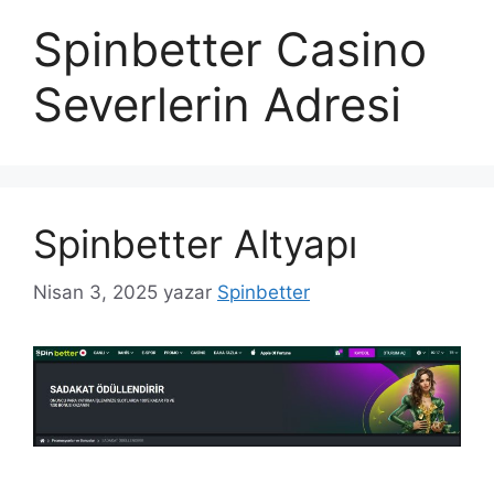
Spinbetter Casino
Severlerin Adresi
Spinbetter Altyapı
Nisan 3, 2025
yazar
Spinbetter