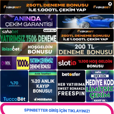
×
SPINBETTER GİRİŞ İÇİN TIKLAYINIZ!