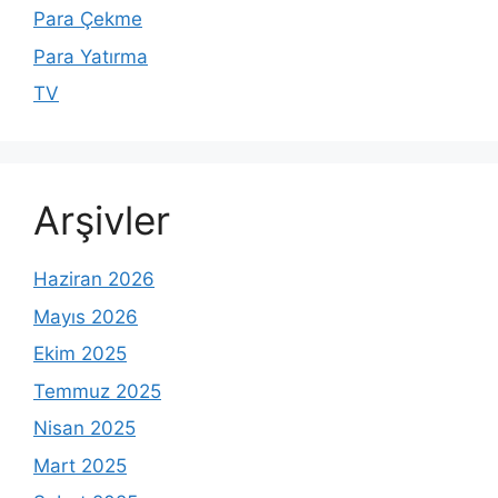
Para Çekme
Para Yatırma
TV
Arşivler
Haziran 2026
Mayıs 2026
Ekim 2025
Temmuz 2025
Nisan 2025
Mart 2025