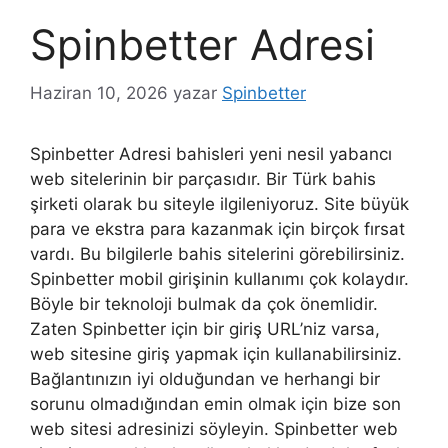
Spinbetter Adresi
Haziran 10, 2026
yazar
Spinbetter
Spinbetter Adresi bahisleri yeni nesil yabancı
web sitelerinin bir parçasıdır. Bir Türk bahis
şirketi olarak bu siteyle ilgileniyoruz. Site büyük
para ve ekstra para kazanmak için birçok fırsat
vardı. Bu bilgilerle bahis sitelerini görebilirsiniz.
Spinbetter mobil girişinin kullanımı çok kolaydır.
Böyle bir teknoloji bulmak da çok önemlidir.
Zaten Spinbetter için bir giriş URL’niz varsa,
web sitesine giriş yapmak için kullanabilirsiniz.
Bağlantınızın iyi olduğundan ve herhangi bir
sorunu olmadığından emin olmak için bize son
web sitesi adresinizi söyleyin. Spinbetter web