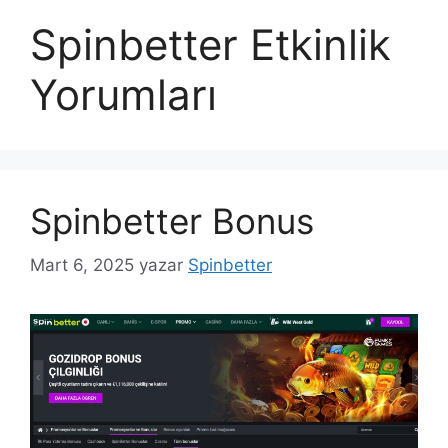
Spinbetter Etkinlik
Yorumları
Spinbetter Bonus
Mart 6, 2025
yazar
Spinbetter