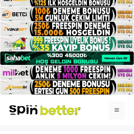
İçeriğe
atla
Menü