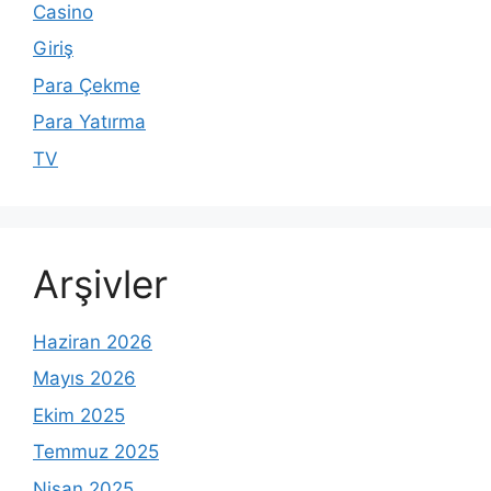
Casino
Giriş
Para Çekme
Para Yatırma
TV
Arşivler
Haziran 2026
Mayıs 2026
Ekim 2025
Temmuz 2025
Nisan 2025