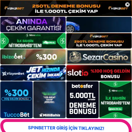
×
SPINBETTER GİRİŞ İÇİN TIKLAYINIZ!