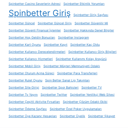
Spinbetter Casino Severlerin Adresi
Spinbetter Etkinlik Yorumları
Spinbetter Giriş
Spinbetter Giriş Sayfası
Spinbetter Güncel
Spinbetter Güncel Giriş
Spinbetter Güvenilir Mi
Spinbetter Güvenli Finansal İşlemler
Spinbetter Hakkında Genel Bilgiler
Spinbetter Hoş Geldin Bonusları
Spinbetter Instagram
Spinbetter Kart Oyunu
Spinbetter Kayıt
Spinbetter Kaç Oldu
Spinbetter Kullanıcı Derecelendirmeleri
Spinbetter Kullanıcı Giriş Bilgileri
Spinbetter Kullanıcı Hizmetleri
Spinbetter Kullanımı Kolay Arayüzü
Spinbetter Mobil Giriş
Spinbetter Müşteri Memnuniyeti Odaklı
Spinbetter Oturum Açma Süreci
Spinbetter Para Transferleri
Spinbetter Rulet Oyunu
Spin Better Sanal Lig Takımları
Spinbetter Site Girişi
Spinbetter Spor Bahisleri
Spinbetter TV
Spinbetter Tv Yayını
Spinbetter Twitter
Spinbetter Yenilikçi Web Sitesi
Spinbetter Çeşitli Aktivite Fırsatları
Spinbetter Çözüm Odaklı Ekibi
Spinbetter Ödeme Sayfası
Spinbetter Özel Poker Uygulamaları
Spinbetter Üye Kazanç Hesapları
Spinbetter Üyelik
Spinbetter Şikayet