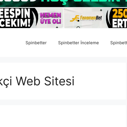
Spinbetter
Spinbetter İnceleme
Spinbett
kçi Web Sitesi