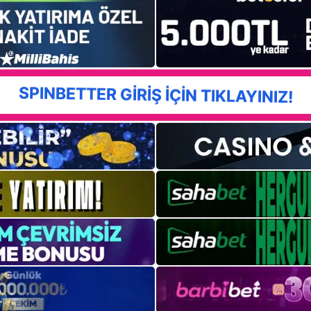
SPINBETTER GİRİŞ İÇİN TIKLAYINIZ!