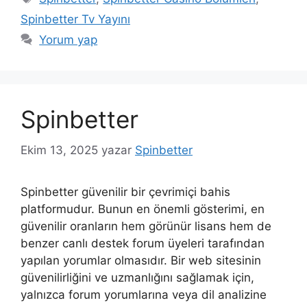
Spinbetter Tv Yayını
Yorum yap
Spinbetter
Ekim 13, 2025
yazar
Spinbetter
Spinbetter güvenilir bir çevrimiçi bahis
platformudur. Bunun en önemli gösterimi, en
güvenilir oranların hem görünür lisans hem de
benzer canlı destek forum üyeleri tarafından
yapılan yorumlar olmasıdır. Bir web sitesinin
güvenilirliğini ve uzmanlığını sağlamak için,
yalnızca forum yorumlarına veya dil analizine