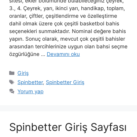
sitesi, ekler bölümünde bulabileceğiniz çeyrek,
3., 4. Çeyrek, yarı, ikinci yarı, handikap, toplam,
oranlar, çiftler, çeşitlendirme ve özelleştirme
dahil olmak üzere çok çeşitli basketbol bahis
seçenekleri sunmaktadır. Nominal değere bahis
yapın. Sonuç olarak, mevcut çok çeşitli bahisler
arasından tercihlerinize uygun olan bahsi seçme
özgürlüğüne …
Devamını oku
Kategoriler
Giriş
Etiketler
Spinbetter
,
Spinbetter Giriş
Yorum yap
Spinbetter Giriş Sayfası