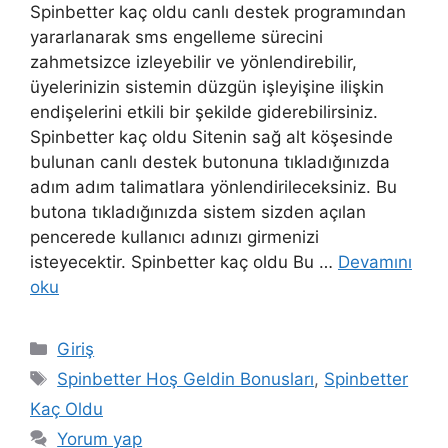
Spinbetter kaç oldu canlı destek programından
yararlanarak sms engelleme sürecini
zahmetsizce izleyebilir ve yönlendirebilir,
üyelerinizin sistemin düzgün işleyişine ilişkin
endişelerini etkili bir şekilde giderebilirsiniz.
Spinbetter kaç oldu Sitenin sağ alt köşesinde
bulunan canlı destek butonuna tıkladığınızda
adım adım talimatlara yönlendirileceksiniz. Bu
butona tıkladığınızda sistem sizden açılan
pencerede kullanıcı adınızı girmenizi
isteyecektir. Spinbetter kaç oldu Bu …
Devamını
oku
Kategoriler
Giriş
Etiketler
Spinbetter Hoş Geldin Bonusları
,
Spinbetter
Kaç Oldu
Yorum yap