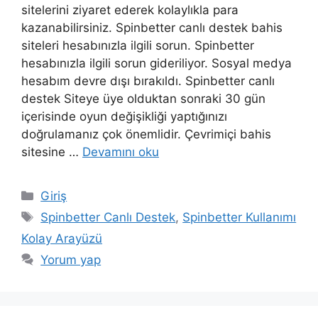
sitelerini ziyaret ederek kolaylıkla para
kazanabilirsiniz. Spinbetter canlı destek bahis
siteleri hesabınızla ilgili sorun. Spinbetter
hesabınızla ilgili sorun gideriliyor. Sosyal medya
hesabım devre dışı bırakıldı. Spinbetter canlı
destek Siteye üye olduktan sonraki 30 gün
içerisinde oyun değişikliği yaptığınızı
doğrulamanız çok önemlidir. Çevrimiçi bahis
sitesine …
Devamını oku
Kategoriler
Giriş
Etiketler
Spinbetter Canlı Destek
,
Spinbetter Kullanımı
Kolay Arayüzü
Yorum yap