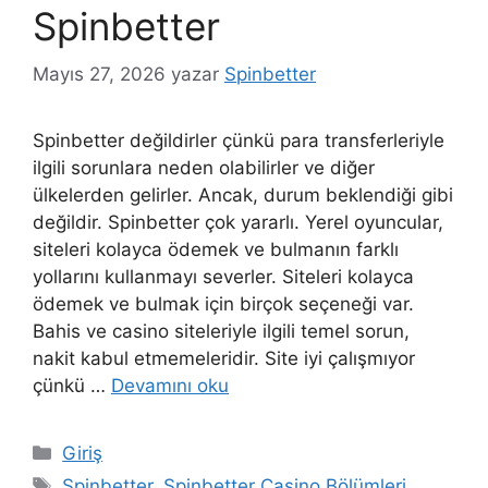
Spinbetter
Mayıs 27, 2026
yazar
Spinbetter
Spinbetter değildirler çünkü para transferleriyle
ilgili sorunlara neden olabilirler ve diğer
ülkelerden gelirler. Ancak, durum beklendiği gibi
değildir. Spinbetter çok yararlı. Yerel oyuncular,
siteleri kolayca ödemek ve bulmanın farklı
yollarını kullanmayı severler. Siteleri kolayca
ödemek ve bulmak için birçok seçeneği var.
Bahis ve casino siteleriyle ilgili temel sorun,
nakit kabul etmemeleridir. Site iyi çalışmıyor
çünkü …
Devamını oku
Kategoriler
Giriş
Etiketler
Spinbetter
,
Spinbetter Casino Bölümleri
,