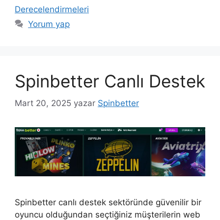
Derecelendirmeleri
Yorum yap
Spinbetter Canlı Destek
Mart 20, 2025
yazar
Spinbetter
Spinbetter canlı destek sektöründe güvenilir bir
oyuncu olduğundan seçtiğiniz müşterilerin web