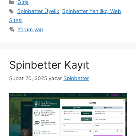
Kategoriler
Giriş
Etiketler
Spinbetter Üyelik
,
Spinbetter Yenilikçi Web
Sitesi
Yorum yap
Spinbetter Kayıt
Şubat 20, 2025
yazar
Spinbetter