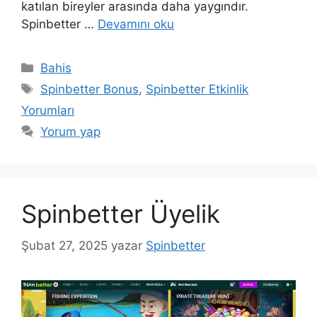
katılan bireyler arasında daha yaygındır.
Spinbetter …
Devamını oku
Kategoriler
Bahis
Etiketler
Spinbetter Bonus
,
Spinbetter Etkinlik
Yorumları
Yorum yap
Spinbetter Üyelik
Şubat 27, 2025
yazar
Spinbetter