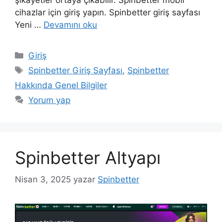
cihazlar için giriş yapın. Spinbetter giriş sayfası
Yeni …
Devamını oku
Kategoriler
Giriş
Etiketler
Spinbetter Giriş Sayfası
,
Spinbetter
Hakkında Genel Bilgiler
Yorum yap
Spinbetter Altyapı
Nisan 3, 2025
yazar
Spinbetter